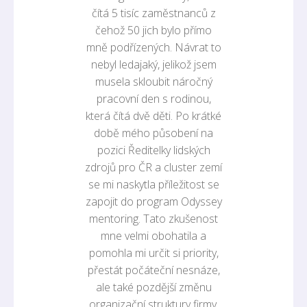
čítá 5 tisíc zaměstnanců z
čehož 50 jich bylo přímo
mně podřízených. Návrat to
nebyl ledajaký, jelikož jsem
musela skloubit náročný
pracovní den s rodinou,
která čítá dvě děti. Po krátké
době mého působení na
pozici Ředitelky lidských
zdrojů pro ČR a cluster zemí
se mi naskytla příležitost se
zapojit do program Odyssey
mentoring. Tato zkušenost
mne velmi obohatila a
pomohla mi určit si priority,
přestát počáteční nesnáze,
ale také pozdější změnu
organizační struktury firmy.