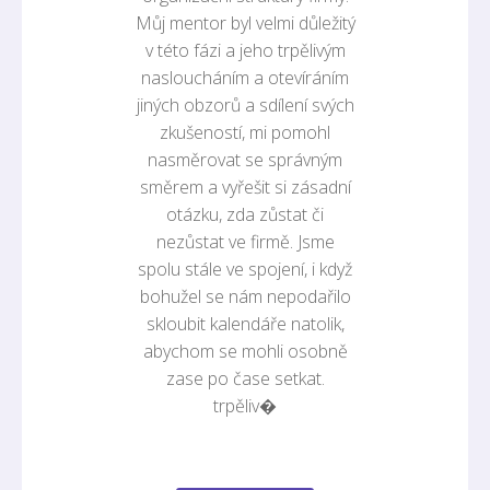
Můj mentor byl velmi důležitý
v této fázi a jeho trpělivým
nasloucháním a otevíráním
jiných obzorů a sdílení svých
zkušeností, mi pomohl
nasměrovat se správným
směrem a vyřešit si zásadní
otázku, zda zůstat či
nezůstat ve firmě. Jsme
spolu stále ve spojení, i když
bohužel se nám nepodařilo
skloubit kalendáře natolik,
abychom se mohli osobně
zase po čase setkat.
trpěliv�